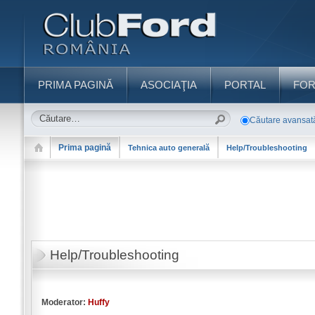
PRIMA PAGINĂ
ASOCIAŢIA
PORTAL
FO
Căutare avansat
Prima pagină
Tehnica auto generală
Help/Troubleshooting
Help/Troubleshooting
Moderator:
Huffy