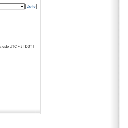
a este UTC + 2 [
DST
]