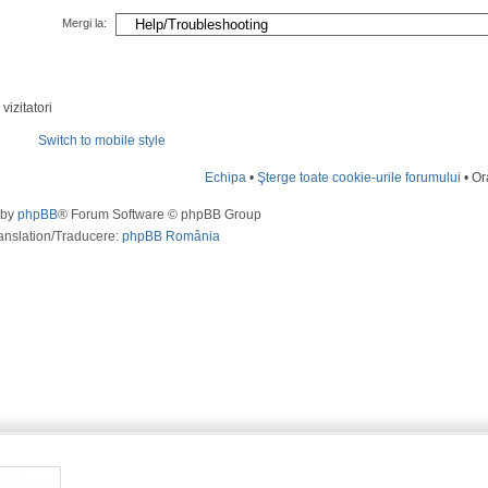
Mergi la:
vizitatori
Switch to mobile style
Echipa
•
Şterge toate cookie-urile forumului
• Or
 by
phpBB
® Forum Software © phpBB Group
anslation/Traducere:
phpBB România