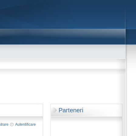
Parteneri
strare
Autentificare