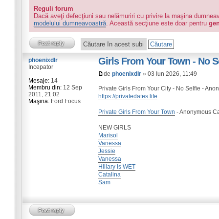
Reguli forum
Dacă aveţi defecţiuni sau nelămuriri cu privire la maşina dumnea
modelului dumneavoastră
. Această secţiune este doar pentru
gen
Girls From Your Town - No S
phoenixdlr
Incepator
de
phoenixdlr
» 03 Iun 2026, 11:49
Mesaje:
14
Membru din:
12 Sep
Private Girls From Your City - No Selfie - A
2011, 21:02
https://privatedates.life
Maşina:
Ford Focus
Private Girls From Your Town
- Anonymous Cas
NEW GIRLS
Marisol
Vanessa
Jessie
Vanessa
Hillary is WET
Catalina
Sam