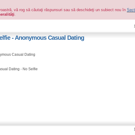
voastră, vă rog să căutaţi răspunsuri sau să deschideţi un subiect nou în
Secţ
eralităţi
.
elfie - Anonymous Casual Dating
nonymous Casual Dating
ual Dating - No Selfie